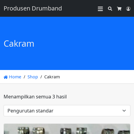
Produsen Drumband
Search
L
Cart
Cakram
Home
Shop
Cakram
Menampilkan semua 3 hasil