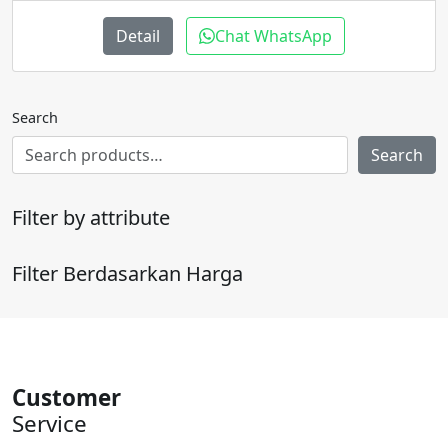
adalah:
ini
Rp20.000.000.
adalah:
Detail
Chat WhatsApp
Rp17.000.000.
Search
Search
Filter by attribute
Filter Berdasarkan Harga
Customer
Service