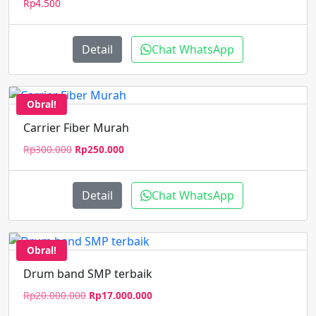
Rp
4.500
Detail
Chat WhatsApp
Obral!
Carrier Fiber Murah
Harga
Harga
Rp
300.000
Rp
250.000
aslinya
saat
adalah:
ini
Rp300.000.
adalah:
Detail
Chat WhatsApp
Rp250.000.
Obral!
Drum band SMP terbaik
Harga
Harga
Rp
20.000.000
Rp
17.000.000
aslinya
saat