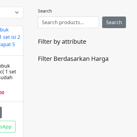
Search
Search
Filter by attribute
Filter Berdasarkan Harga
mbuk
c( 1 set
 sudah
Harga
00
saat
ini
00.
adalah:
Rp33.000.
tsApp