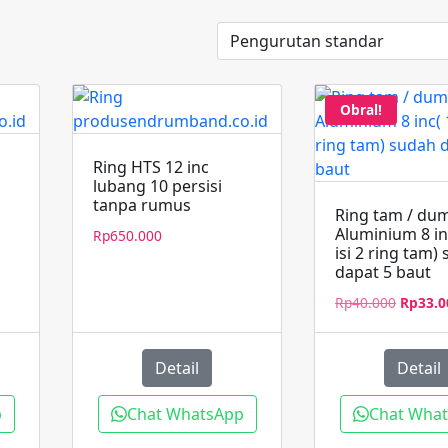
Obral!
Ring HTS 12 inc
lubang 10 persisi
Harga
tanpa rumus
Ring tam / du
aat
Aluminium 8 in
Rp
650.000
ni
isi 2 ring tam)
dalah:
dapat 5 baut
Rp200.000.
Harga
Rp
40.000
Rp
33.0
aslinya
adalah:
Rp40.0
Detail
Detail
p
Chat WhatsApp
Chat Wha