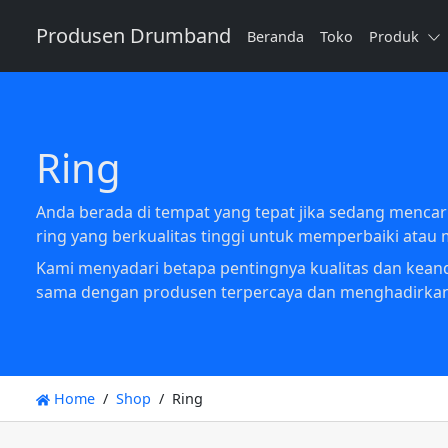
Produsen Drumband
Beranda
Toko
Produk
Ring
Anda berada di tempat yang tepat jika sedang menca
ring yang berkualitas tinggi untuk memperbaiki ata
Kami menyadari betapa pentingnya kualitas dan keand
sama dengan produsen terpercaya dan menghadirkan b
Home
Shop
Ring