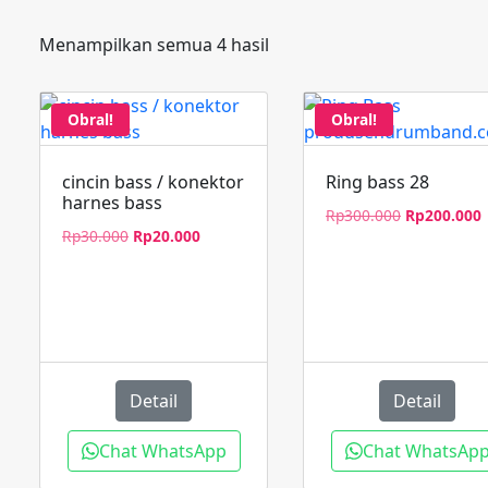
Menampilkan semua 4 hasil
Obral!
Obral!
cincin bass / konektor
Ring bass 28
harnes bass
Harga
Rp
300.000
Rp
200.000
Harga
Harga
Rp
30.000
Rp
20.000
aslinya
s
aslinya
saat
adalah:
i
adalah:
ini
Rp300.000.
a
Rp30.000.
adalah:
Rp20.000.
Detail
Detail
Chat WhatsApp
Chat WhatsAp