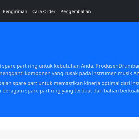
Pengiriman
Cara Order
Pengembalian
ri spare part ring untuk kebutuhan Anda. ProdusenDrumb
u mengganti komponen yang rusak pada instrumen musik A
alan spare part untuk memastikan kinerja optimal dari ins
eragam spare part ring yang terbuat dari bahan berkuali