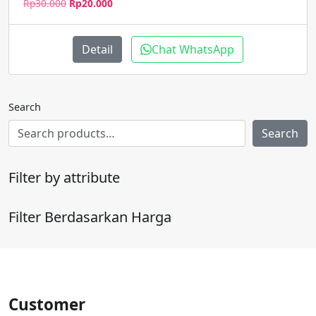
Harga
Harga
Rp
30.000
Rp
20.000
aslinya
saat
adalah:
ini
Rp30.000.
adalah:
Detail
Chat WhatsApp
Rp20.000.
Search
Search
Filter by attribute
Filter Berdasarkan Harga
Customer