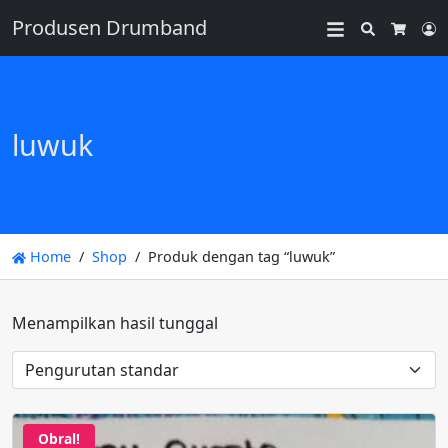
Produsen Drumband
Search
L
Cart
luwuk
Home
Shop
Produk dengan tag “luwuk”
Menampilkan hasil tunggal
Obral!