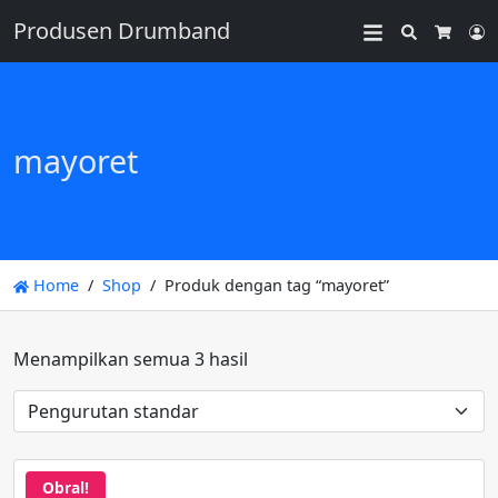
Produsen Drumband
Search
L
Cart
mayoret
Home
Shop
Produk dengan tag “mayoret”
Menampilkan semua 3 hasil
Obral!