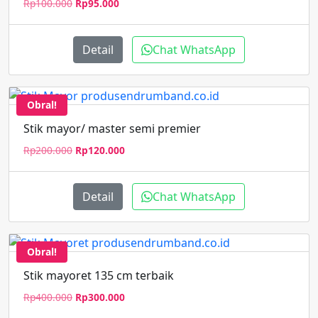
Harga
Harga
Rp
100.000
Rp
95.000
aslinya
saat
adalah:
ini
Rp100.000.
adalah:
Detail
Chat WhatsApp
Rp95.000.
Obral!
Stik mayor/ master semi premier
Harga
Harga
Rp
200.000
Rp
120.000
aslinya
saat
adalah:
ini
Rp200.000.
adalah:
Detail
Chat WhatsApp
Rp120.000.
Obral!
Stik mayoret 135 cm terbaik
Harga
Harga
Rp
400.000
Rp
300.000
aslinya
saat