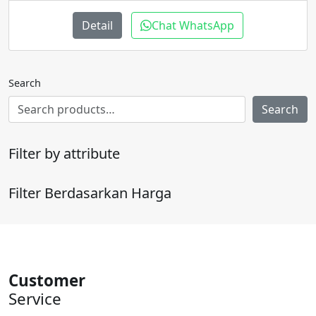
adalah:
ini
Rp400.000.
adalah:
Detail
Chat WhatsApp
Rp300.000.
Search
Search
Filter by attribute
Filter Berdasarkan Harga
Customer
Service