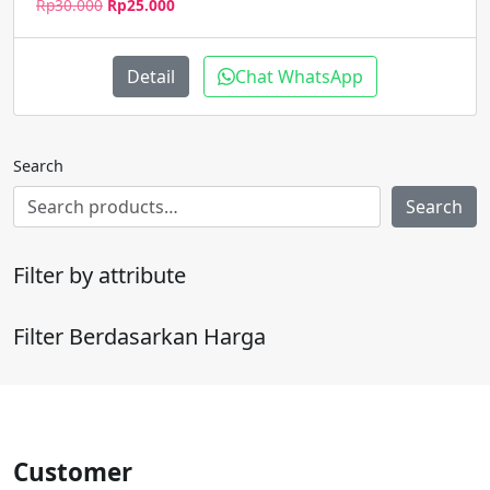
Harga
Harga
Rp
30.000
Rp
25.000
aslinya
saat
adalah:
ini
Rp30.000.
adalah:
Detail
Chat WhatsApp
Rp25.000.
Search
Search
Filter by attribute
Filter Berdasarkan Harga
Customer