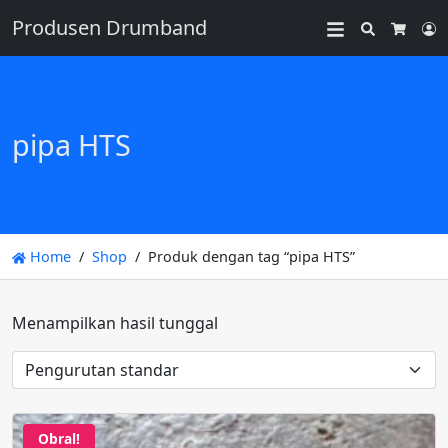
Produsen Drumband
Search
L
Cart
pipa HTS
Home
Shop
Produk dengan tag “pipa HTS”
Menampilkan hasil tunggal
Obral!