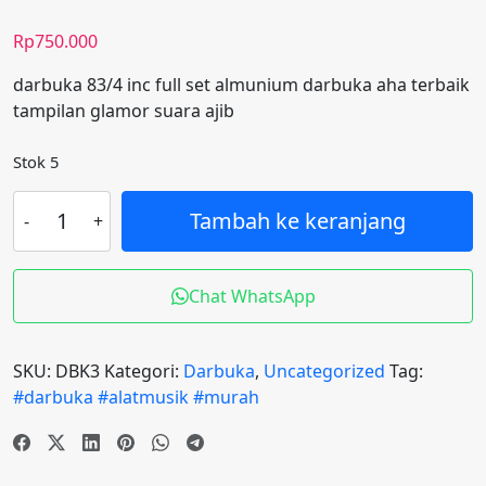
Rp
750.000
darbuka 83/4 inc full set almunium darbuka aha terbaik
tampilan glamor suara ajib
Stok 5
Kuantitas
Tambah ke keranjang
(big
promo)
darbuka
Chat WhatsApp
83,4
aha
terbaik
SKU:
DBK3
Kategori:
Darbuka
,
Uncategorized
Tag:
+
#darbuka #alatmusik #murah
tass