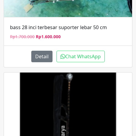
bass 28 inci terbesar suporter lebar 50 cm
Harga
Harga
Rp
1.700.000
Rp
1.600.000
aslinya
saat
adalah:
ini
Rp1.700.000.
adalah:
Detail
Chat WhatsApp
Rp1.600.000.