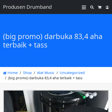
Produsen Drumband
Search
L
Cart
(big promo) darbuka 83,4 aha
terbaik + tass
Home
Shop
Alat Music
Uncategorized
(big promo) darbuka 83,4 aha terbaik + tass