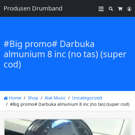
Produsen Drumband
Search
L
Cart
#Big promo# Darbuka
almunium 8 inc (no tas) (super
cod)
Home
Shop
Alat Music
Uncategorized
#Big promo# Darbuka almunium 8 inc (no tas) (super cod)