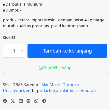
#Darbuka_almunium
#Dumbuk
produk setara import Mesir… dengan berat 4 kg harga
murah kualitas preoritas. pas d kantong santri
Stok 33
Kuantitas
Tambah ke keranjang
#Big
promo#
Darbuka
Chat WhatsApp
almunium
8
inc
SKU:
DBA8
Kategori:
Alat Music
,
Darbuka
,
(no
Uncategorized
Tag:
#darbuka #alatmusik #murah
tas)
(super
cod)