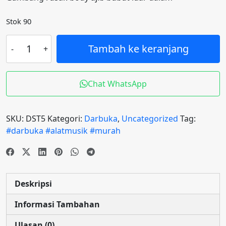
Stok 90
Kuantitas
Tambah ke keranjang
(COD)#BIGPROMO#
Darbuka
Sombaty
Chat WhatsApp
9
INC
SKU:
DST5
Kategori:
Darbuka
,
Uncategorized
Tag:
#darbuka #alatmusik #murah
Deskripsi
Informasi Tambahan
Ulasan (0)