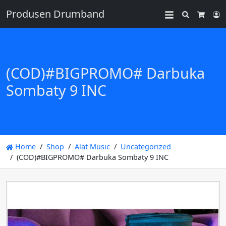
Produsen Drumband
Search
L
Cart
(COD)#BIGPROMO# Darbuka
Sombaty 9 INC
Home
Shop
Alat Music
Uncategorized
(COD)#BIGPROMO# Darbuka Sombaty 9 INC