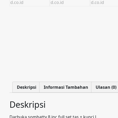
Deskripsi
Informasi Tambahan
Ulasan (0)
Deskripsi
Darbuka sombatty 8 inc full set tas + kunci L