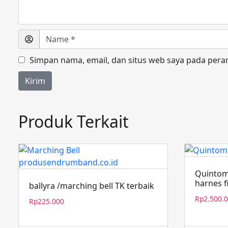
Simpan nama, email, dan situs web saya pada pera
Produk Terkait
Quintom
harnes f
ballyra /marching bell TK terbaik
Rp
2.500.
Rp
225.000