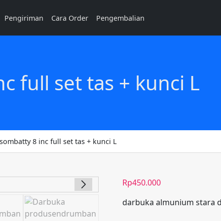
Pengiriman
Cara Order
Pengembalian
 full set tas + kunci L
ombatty 8 inc full set tas + kunci L
Rp
450.000
darbuka almunium stara d