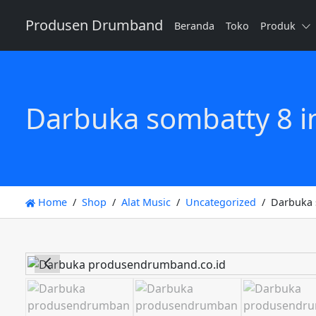
Produsen Drumband
Beranda
Toko
Produk
Darbuka sombatty 8 inc
Home
Shop
Alat Music
Uncategorized
Darbuka s