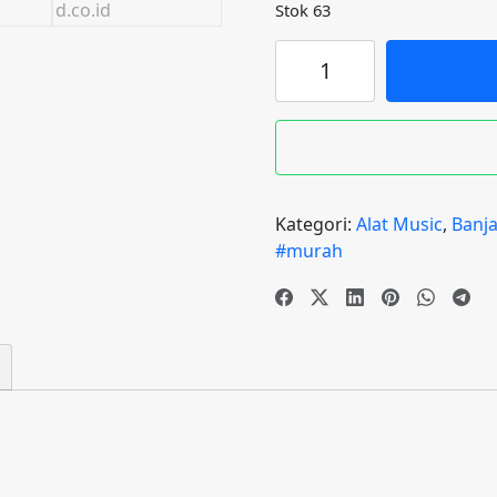
Stok 63
Kuantitas
Darbuka
sombatty
8
inc
full
set
Kategori:
Alat Music
,
Banja
tas
#murah
+
kunci
L