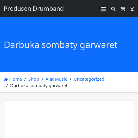
Produsen Drumband
Search
L
Cart
Darbuka sombaty garwaret
Home
Shop
Alat Music
Uncategorized
Darbuka sombaty garwaret