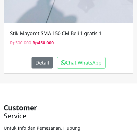
Stik Mayoret SMA 150 CM Beli 1 gratis 1
Harga
Harga
Rp
500.000
Rp
450.000
aslinya
saat
adalah:
ini
Rp500.000.
adalah:
Detail
Chat WhatsApp
Rp450.000.
Customer
Service
Untuk Info dan Pemesanan, Hubungi