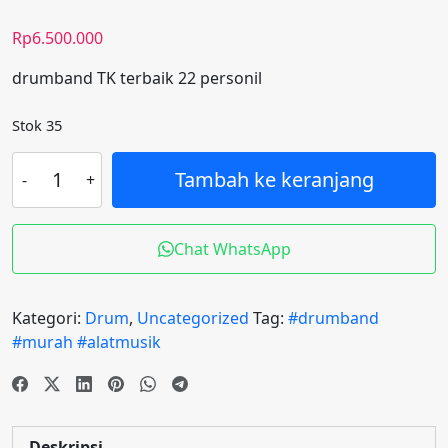
Rp
6.500.000
drumband TK terbaik 22 personil
Stok 35
Kuantitas
Tambah ke keranjang
drumband
TK
tetbaik
Chat WhatsApp
(
gratis
ongkir
Kategori:
Drum
,
Uncategorized
Tag:
#drumband
)
#murah #alatmusik
Deskripsi