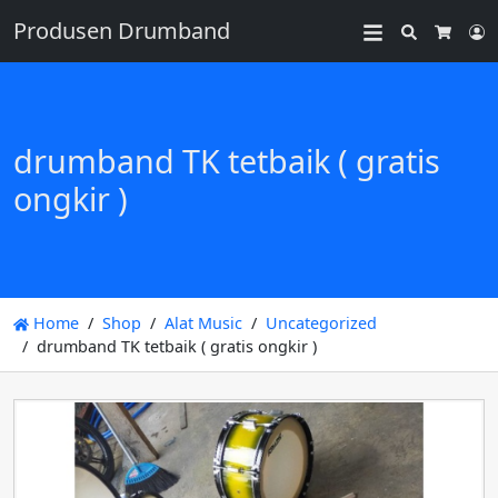
Produsen Drumband
Search
L
Cart
drumband TK tetbaik ( gratis
ongkir )
Home
Shop
Alat Music
Uncategorized
drumband TK tetbaik ( gratis ongkir )