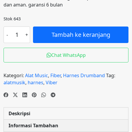
dan aman. garansi 6 bulan
Rp235.000.
adalah:
Rp175.000.
Stok 643
Kuantitas
Tambah ke keranjang
Harnes
fiber
marching
Chat WhatsApp
band
SD.
SMP.
Kategori:
Alat Music
,
Fiber
,
Harnes Drumband
Tag:
terbaik
alatmusik
,
harnes
,
Viber
Deskripsi
Informasi Tambahan