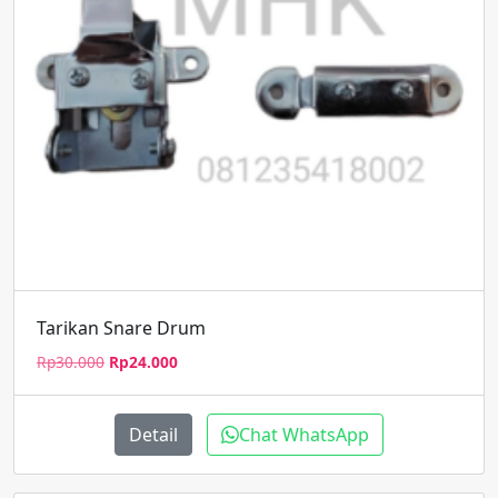
Tarikan Snare Drum
Harga
Harga
Rp
30.000
Rp
24.000
aslinya
saat
adalah:
ini
Rp30.000.
adalah:
Detail
Chat WhatsApp
Rp24.000.