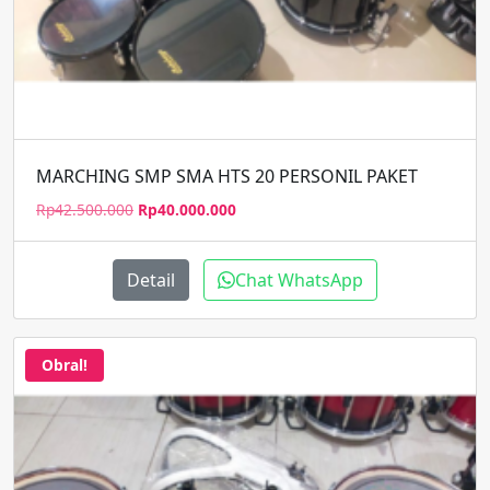
MARCHING SMP SMA HTS 20 PERSONIL PAKET
Harga
Harga
Rp
42.500.000
Rp
40.000.000
aslinya
saat
adalah:
ini
Rp42.500.000.
adalah:
Detail
Chat WhatsApp
Rp40.000.000.
Obral!