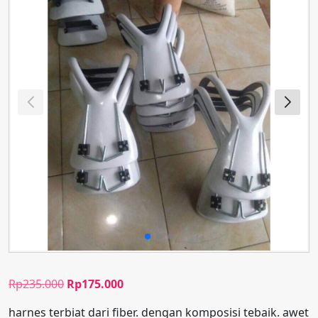
Harga
Harga
Rp
235.000
Rp
175.000
aslinya
saat
harnes terbiat dari fiber. dengan komposisi tebaik. awet
adalah:
ini