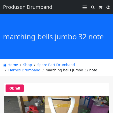
Produsen Drumband
Search
L
Cart
marching bells jumbo 32 note
Home
Shop
Spare Part Drumband
Harnes Drumband
marching bells jumbo 32 note
Obral!