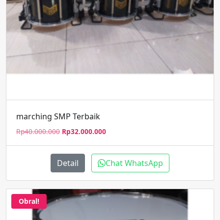
marching SMP Terbaik
Harga
Harga
Rp
40.000.000
Rp
32.000.000
aslinya
saat
adalah:
ini
Rp40.000.000.
adalah:
Detail
Chat WhatsApp
Rp32.000.000.
Obral!