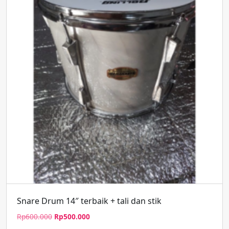
Snare Drum 14″ terbaik + tali dan stik
Harga
Harga
Rp
600.000
Rp
500.000
aslinya
saat