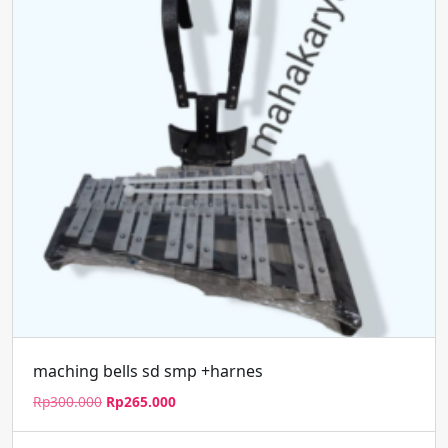
maching bells sd smp +harnes
Harga
Harga
Rp
300.000
Rp
265.000
aslinya
saat
adalah:
ini