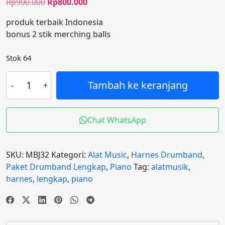
Harga
Harga
Rp
900.000
Rp
800.000
aslinya
saat
produk terbaik Indonesia
adalah:
ini
bonus 2 stik merching balls
Rp900.000.
adalah:
Rp800.000.
Stok 64
Kuantitas
Tambah ke keranjang
marching
bells
jumbo
Chat WhatsApp
32
note
SKU:
MBJ32
Kategori:
Alat Music
,
Harnes Drumband
,
Paket Drumband Lengkap
,
Piano
Tag:
alatmusik
,
harnes
,
lengkap
,
piano