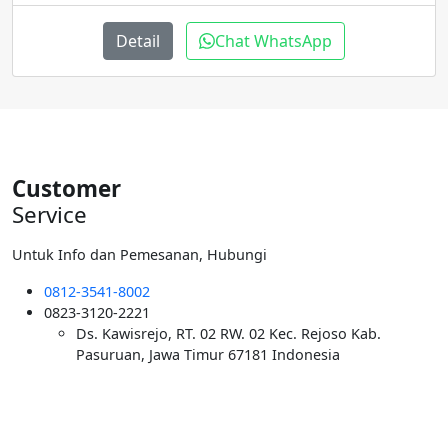
adalah:
ini
Rp600.000.
adalah:
Detail
Chat WhatsApp
Rp500.000.
Customer
Service
Untuk Info dan Pemesanan, Hubungi
0812-3541-8002
0823-3120-2221
Ds. Kawisrejo, RT. 02 RW. 02 Kec. Rejoso Kab.
Pasuruan, Jawa Timur 67181 Indonesia