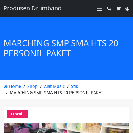
Produsen Drumband
Search
L
Cart
MARCHING SMP SMA HTS 20
PERSONIL PAKET
Home
Shop
Alat Music
Stik
MARCHING SMP SMA HTS 20 PERSONIL PAKET
Obral!