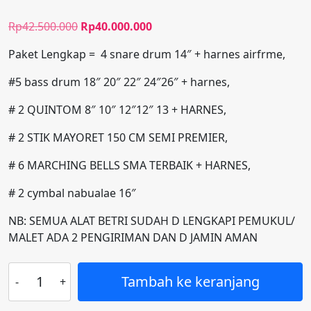
Harga
Harga
Rp
42.500.000
Rp
40.000.000
aslinya
saat
Paket Lengkap = 4 snare drum 14″ + harnes airfrme,
adalah:
ini
Rp42.500.000.
adalah:
#5 bass drum 18″ 20″ 22″ 24″26″ + harnes,
Rp40.000.000.
# 2 QUINTOM 8″ 10″ 12″12″ 13 + HARNES,
# 2 STIK MAYORET 150 CM SEMI PREMIER,
# 6 MARCHING BELLS SMA TERBAIK + HARNES,
# 2 cymbal nabualae 16″
NB: SEMUA ALAT BETRI SUDAH D LENGKAPI PEMUKUL/
MALET ADA 2 PENGIRIMAN DAN D JAMIN AMAN
Kuantitas
Tambah ke keranjang
MARCHING
SMP