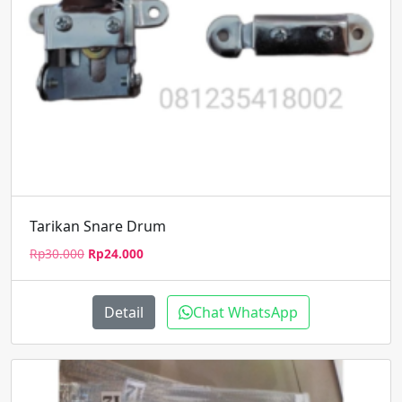
Tarikan Snare Drum
Harga
Harga
Rp
30.000
Rp
24.000
aslinya
saat
adalah:
ini
Rp30.000.
adalah:
Detail
Chat WhatsApp
Rp24.000.