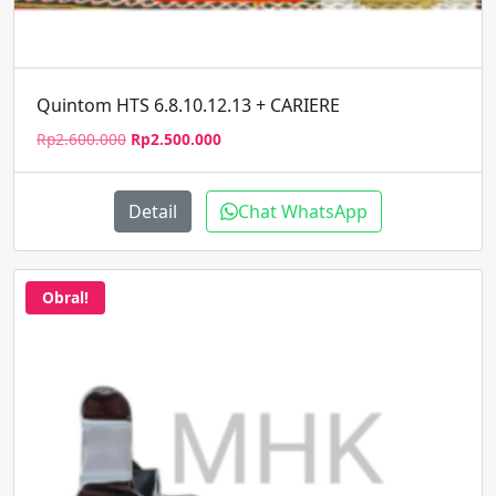
Quintom HTS 6.8.10.12.13 + CARIERE
Harga
Harga
Rp
2.600.000
Rp
2.500.000
aslinya
saat
adalah:
ini
Rp2.600.000.
adalah:
Detail
Chat WhatsApp
Rp2.500.000.
Obral!