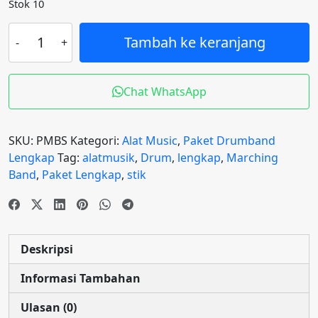
Stok 10
Kuantitas
Tambah ke keranjang
PERLENGKAPAN
MARCHING
BAND
Chat WhatsApp
SMA
33
PERSONIL
SKU:
PMBS
Kategori:
Alat Music
,
Paket Drumband
Lengkap
Tag:
alatmusik
,
Drum
,
lengkap
,
Marching
Band
,
Paket Lengkap
,
stik
Deskripsi
Informasi Tambahan
Ulasan (0)