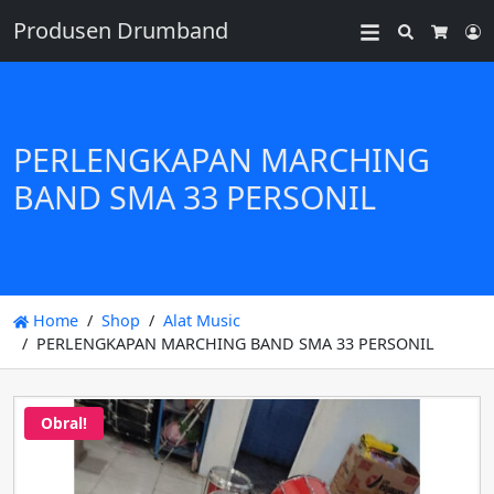
Produsen Drumband
Search
L
Cart
PERLENGKAPAN MARCHING
BAND SMA 33 PERSONIL
Home
Shop
Alat Music
PERLENGKAPAN MARCHING BAND SMA 33 PERSONIL
Obral!