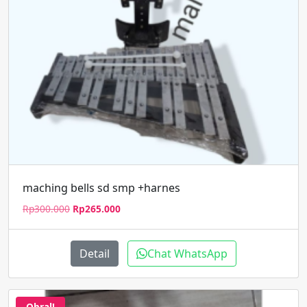
maching bells sd smp +harnes
Harga
Harga
Rp
300.000
Rp
265.000
aslinya
saat
adalah:
ini
Rp300.000.
adalah:
Detail
Chat WhatsApp
Rp265.000.
Obral!