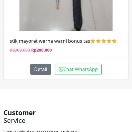
stik mayoret warna warni bonus tas
Harga
Harga
Rp
300.000
Rp
200.000
aslinya
saat
adalah:
ini
Rp300.000.
adalah:
Detail
Chat WhatsApp
Rp200.000.
Customer
Service