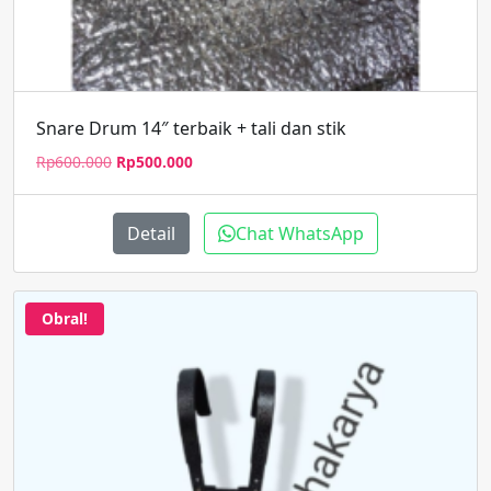
Snare Drum 14″ terbaik + tali dan stik
Harga
Harga
Rp
600.000
Rp
500.000
aslinya
saat
adalah:
ini
Rp600.000.
adalah:
Detail
Chat WhatsApp
Rp500.000.
Obral!