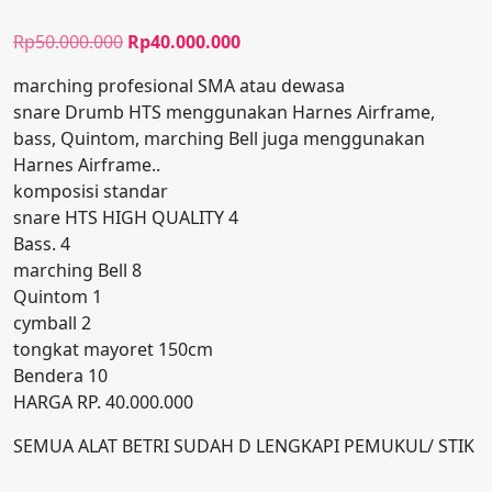
Harga
Harga
Rp
50.000.000
Rp
40.000.000
aslinya
saat
marching profesional SMA atau dewasa
adalah:
ini
snare Drumb HTS menggunakan Harnes Airframe,
Rp50.000.000.
adalah:
bass, Quintom, marching Bell juga menggunakan
Rp40.000.000.
Harnes Airframe..
komposisi standar
snare HTS HIGH QUALITY 4
Bass. 4
marching Bell 8
Quintom 1
cymball 2
tongkat mayoret 150cm
Bendera 10
HARGA RP. 40.000.000
SEMUA ALAT BETRI SUDAH D LENGKAPI PEMUKUL/ STIK