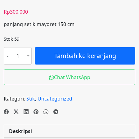
Rp
300.000
panjang setik mayoret 150 cm
Stok 59
Kuantitas
Tambah ke keranjang
stik
masther
semi
Chat WhatsApp
premier
135
cm
Kategori:
Stik
,
Uncategorized
Deskripsi