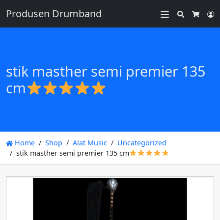
Produsen Drumband
Search
L
Cart
stik masther semi premier 135
cm
Home
Shop
Alat Music
Uncategorized
stik masther semi premier 135 cm