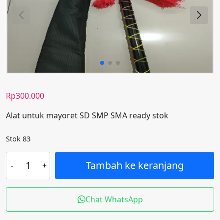
Rp
300.000
Alat untuk mayoret SD SMP SMA ready stok
Stok 83
Kuantitas
Tambah ke keranjang
Stik
mayoret
semi
Chat WhatsApp
premier
135