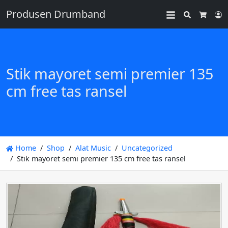
Produsen Drumband
Search
L
Cart
Stik mayoret semi premier 135
cm free tas ransel
Home
Shop
Alat Music
Uncategorized
Stik mayoret semi premier 135 cm free tas ransel