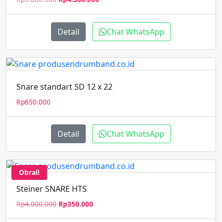
aslinya
saat
adalah:
ini
Rp5.000.000.
adalah:
Detail
Chat WhatsApp
Rp4.500.000.
Snare standart SD 12 x 22
Rp
650.000
Detail
Chat WhatsApp
Obral!
Steiner SNARE HTS
Harga
Harga
Rp
4.000.000
Rp
350.000
aslinya
saat