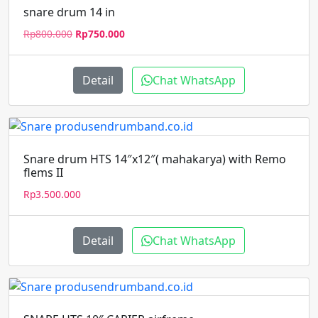
snare drum 14 in
Harga
Harga
Rp
800.000
Rp
750.000
aslinya
saat
adalah:
ini
Rp800.000.
adalah:
Detail
Chat WhatsApp
Rp750.000.
Snare drum HTS 14″x12″( mahakarya) with Remo
flems II
Rp
3.500.000
Detail
Chat WhatsApp