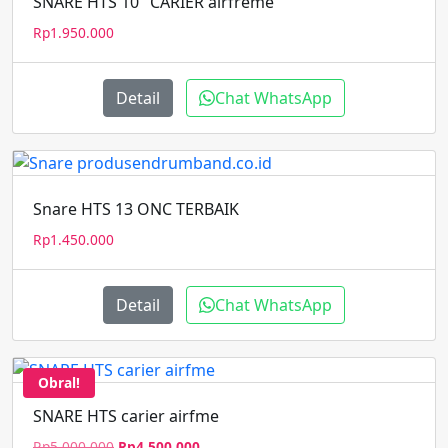
SNARE HTS 10″ CARIER airfreme
Rp
1.950.000
Detail
Chat WhatsApp
Snare HTS 13 ONC TERBAIK
Rp
1.450.000
Detail
Chat WhatsApp
Obral!
SNARE HTS carier airfme
Harga
Harga
Rp
5.000.000
Rp
4.500.000