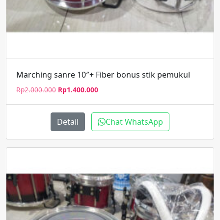
Marching sanre 10″+ Fiber bonus stik pemukul
Harga
Harga
Rp
2.000.000
Rp
1.400.000
aslinya
saat
adalah:
ini
Rp2.000.000.
adalah:
Detail
Chat WhatsApp
Rp1.400.000.