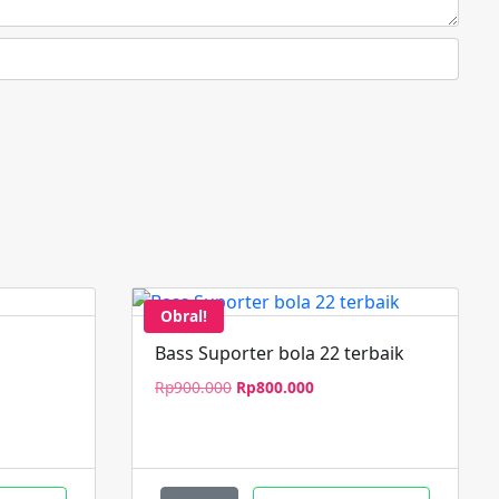
Obral!
Bass Suporter bola 22 terbaik
Harga
Harga
Harga
Rp
900.000
Rp
800.000
saat
aslinya
saat
ini
adalah:
ini
adalah:
Rp900.000.
adalah:
Rp32.000.000.
Rp800.000.