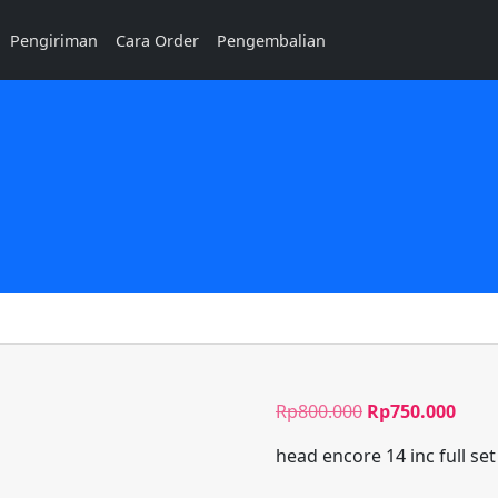
Pengiriman
Cara Order
Pengembalian
Harga
Harg
Rp
800.000
Rp
750.000
aslinya
saat
head encore 14 inc full set
adalah:
ini
Rp800.000.
adal