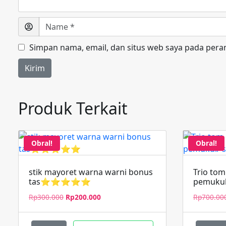
Simpan nama, email, dan situs web saya pada pera
Produk Terkait
Obral!
Obral!
stik mayoret warna warni bonus
Trio tom
tas⭐⭐⭐⭐⭐
pemukul/
Harga
Harga
Rp
300.000
Rp
200.000
Rp
700.00
aslinya
saat
adalah:
ini