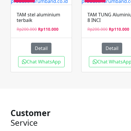
TAM stel aluminium
TAM TUNG Alumin
terbaik
8 INCI
Harga
Harga
Harga
Rp
200.000
Rp
110.000
Rp
200.000
Rp
110.000
aslinya
saat
aslinya
s
adalah:
ini
adalah:
i
Rp200.000.
adalah:
Rp200.000.
a
Detail
Detail
Rp110.000.
Chat WhatsApp
Chat WhatsAp
Customer
Service