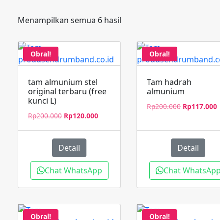
Menampilkan semua 6 hasil
Obral!
Obral!
tam almunium stel
Tam hadrah
original terbaru (free
almunium
kunci L)
Harga
Rp
200.000
Rp
117.000
Harga
Harga
Rp
200.000
Rp
120.000
aslinya
s
aslinya
saat
adalah:
i
adalah:
ini
Rp200.000.
a
Rp200.000.
adalah:
Detail
Detail
Rp120.000.
Chat WhatsApp
Chat WhatsAp
Obral!
Obral!