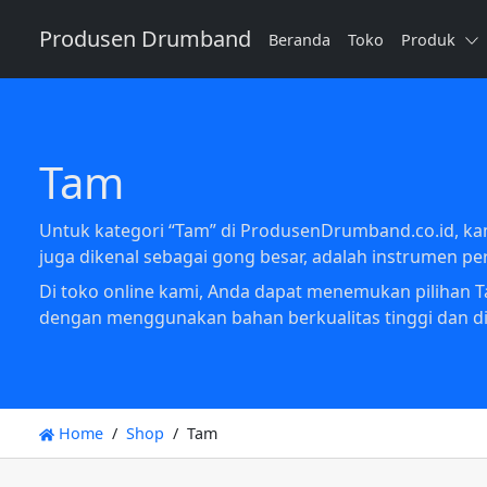
Produsen Drumband
Beranda
Toko
Produk
Tam
Untuk kategori “Tam” di ProdusenDrumband.co.id, k
juga dikenal sebagai gong besar, adalah instrumen pe
Di toko online kami, Anda dapat menemukan pilihan T
dengan menggunakan bahan berkualitas tinggi dan di
Home
Shop
Tam