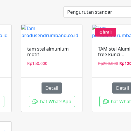
Obral!
tam stel almunium
TAM stel Alum
motif
free kunci L
Harga
Harga
Rp
150.000
Rp
200.000
Rp
12
aat
asliny
ni
adala
dalah:
Rp200
Rp117.000.
Detail
Detail
p
Chat WhatsApp
Chat Wha