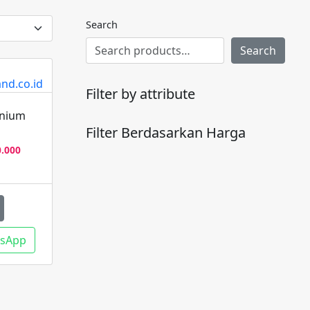
Search
Search
Filter by attribute
inium
Filter Berdasarkan Harga
Harga
0.000
a
saat
h:
ini
.000.
adalah:
Rp120.000.
tsApp