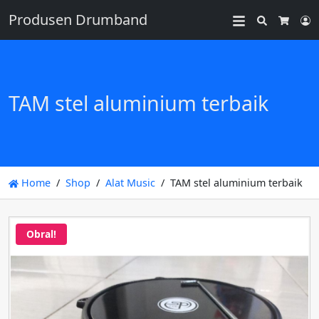
Produsen Drumband
Search
L
Cart
TAM stel aluminium terbaik
Home
Shop
Alat Music
TAM stel aluminium terbaik
Obral!