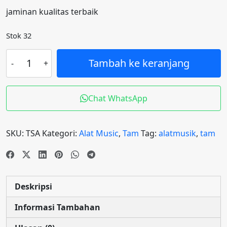
aslinya
saat
jaminan kualitas terbaik
adalah:
ini
Rp200.000.
adalah:
Stok 32
Rp110.000.
Kuantitas
Tambah ke keranjang
TAM
stel
aluminium
Chat WhatsApp
terbaik
SKU:
TSA
Kategori:
Alat Music
,
Tam
Tag:
alatmusik
,
tam
Deskripsi
Informasi Tambahan