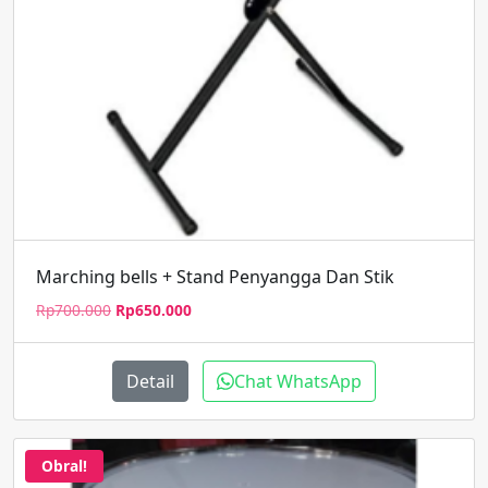
Marching bells + Stand Penyangga Dan Stik
Harga
Harga
Rp
700.000
Rp
650.000
aslinya
saat
adalah:
ini
Rp700.000.
adalah:
Detail
Chat WhatsApp
Rp650.000.
Obral!