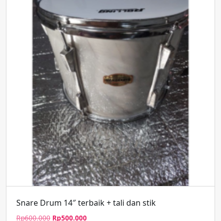
Snare Drum 14″ terbaik + tali dan stik
Harga
Harga
Rp
600.000
Rp
500.000