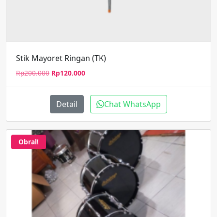
Stik Mayoret Ringan (TK)
Harga
Harga
Rp
200.000
Rp
120.000
aslinya
saat
adalah:
ini
Rp200.000.
adalah:
Detail
Chat WhatsApp
Rp120.000.
Obral!