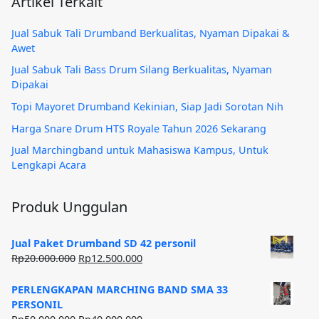
Artikel Terkait
Jual Sabuk Tali Drumband Berkualitas, Nyaman Dipakai &
Awet
Jual Sabuk Tali Bass Drum Silang Berkualitas, Nyaman
Dipakai
Topi Mayoret Drumband Kekinian, Siap Jadi Sorotan Nih
Harga Snare Drum HTS Royale Tahun 2026 Sekarang
Jual Marchingband untuk Mahasiswa Kampus, Untuk
Lengkapi Acara
Produk Unggulan
Jual Paket Drumband SD 42 personil
Harga
Harga
Rp
20.000.000
Rp
12.500.000
aslinya
saat
adalah:
ini
PERLENGKAPAN MARCHING BAND SMA 33
Rp20.000.000.
adalah:
PERSONIL
Rp12.500.000.
Harga
Harga