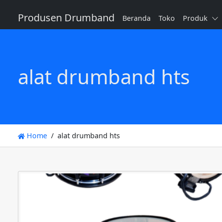
Produsen Drumband
Beranda
Toko
Produk
alat drumband hts
Home
alat drumband hts