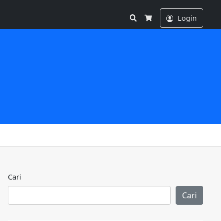
Search
Login
Cart
Cari
Cari