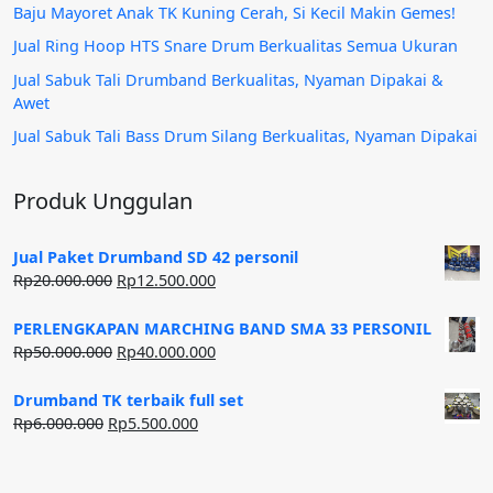
Baju Mayoret Anak TK Kuning Cerah, Si Kecil Makin Gemes!
Jual Ring Hoop HTS Snare Drum Berkualitas Semua Ukuran
Jual Sabuk Tali Drumband Berkualitas, Nyaman Dipakai &
Awet
Jual Sabuk Tali Bass Drum Silang Berkualitas, Nyaman Dipakai
Produk Unggulan
Jual Paket Drumband SD 42 personil
Harga
Harga
Rp
20.000.000
Rp
12.500.000
aslinya
saat
adalah:
ini
PERLENGKAPAN MARCHING BAND SMA 33 PERSONIL
Rp20.000.000.
adalah:
Harga
Harga
Rp
50.000.000
Rp
40.000.000
Rp12.500.000.
aslinya
saat
adalah:
ini
Drumband TK terbaik full set
Rp50.000.000.
adalah:
Harga
Harga
Rp
6.000.000
Rp
5.500.000
Rp40.000.000.
aslinya
saat
adalah:
ini
Rp6.000.000.
adalah: