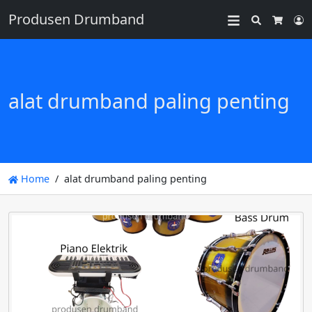
Produsen Drumband
Search
L
Cart
alat drumband paling penting
Home
alat drumband paling penting