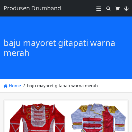
Produsen Drumband
Search
L
Cart
baju mayoret gitapati warna
merah
Home
baju mayoret gitapati warna merah