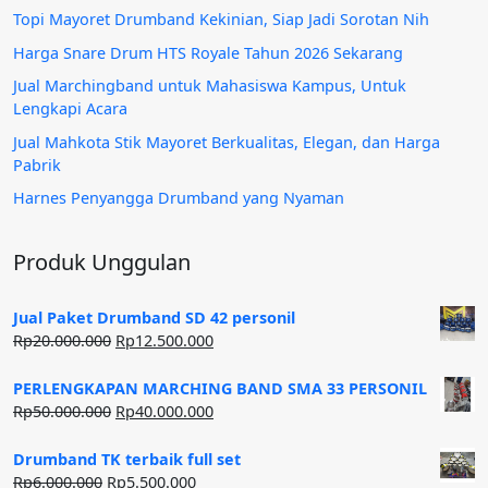
Topi Mayoret Drumband Kekinian, Siap Jadi Sorotan Nih
Harga Snare Drum HTS Royale Tahun 2026 Sekarang
Jual Marchingband untuk Mahasiswa Kampus, Untuk
Lengkapi Acara
Jual Mahkota Stik Mayoret Berkualitas, Elegan, dan Harga
Pabrik
Harnes Penyangga Drumband yang Nyaman
Produk Unggulan
Jual Paket Drumband SD 42 personil
Harga
Harga
Rp
20.000.000
Rp
12.500.000
aslinya
saat
adalah:
ini
PERLENGKAPAN MARCHING BAND SMA 33 PERSONIL
Rp20.000.000.
adalah:
Harga
Harga
Rp
50.000.000
Rp
40.000.000
Rp12.500.000.
aslinya
saat
adalah:
ini
Drumband TK terbaik full set
Rp50.000.000.
adalah:
Harga
Harga
Rp
6.000.000
Rp
5.500.000