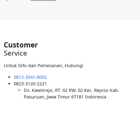
Rp40.000.000.
aslinya
saat
adalah:
ini
Rp6.000.000.
adalah:
Rp5.500.000.
Customer
Service
Untuk Info dan Pemesanan, Hubungi
0812-3541-8002
0823-3120-2221
Ds. Kawisrejo, RT. 02 RW. 02 Kec. Rejoso Kab.
Pasuruan, Jawa Timur 67181 Indonesia