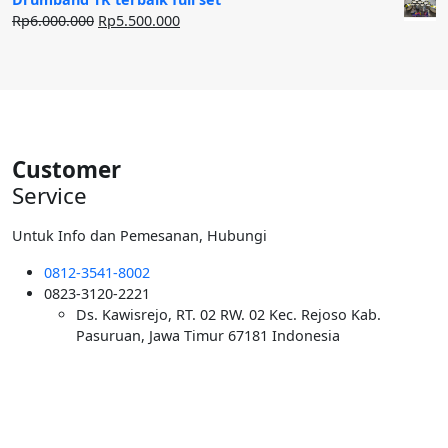
Rp50.000.000.
adalah:
Harga
Harga
Rp
6.000.000
Rp
5.500.000
Rp40.000.000.
aslinya
saat
adalah:
ini
Rp6.000.000.
adalah:
Rp5.500.000.
Customer
Service
Untuk Info dan Pemesanan, Hubungi
0812-3541-8002
0823-3120-2221
Ds. Kawisrejo, RT. 02 RW. 02 Kec. Rejoso Kab.
Pasuruan, Jawa Timur 67181 Indonesia