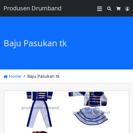
Produsen Drumband
Search
L
Cart
Baju Pasukan tk
Home
Baju Pasukan tk