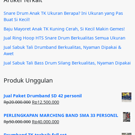
Snare Drum Anak TK Ukuran Berapa? Ini Ukuran yang Pas
Buat Si Kecil!
Baju Mayoret Anak TK Kuning Cerah, Si Kecil Makin Gemes!
Jual Ring Hoop HTS Snare Drum Berkualitas Semua Ukuran
Jual Sabuk Tali Drumband Berkualitas, Nyaman Dipakai &
Awet
Jual Sabuk Tali Bass Drum Silang Berkualitas, Nyaman Dipakai
Produk Unggulan
Jual Paket Drumband SD 42 personil
Harga
Harga
Rp
20.000.000
Rp
12.500.000
aslinya
saat
adalah:
ini
PERLENGKAPAN MARCHING BAND SMA 33 PERSONIL
Rp20.000.000.
adalah:
Harga
Harga
Rp
50.000.000
Rp
40.000.000
Rp12.500.000.
aslinya
saat
adalah:
ini
Drumband TK terbaik full set