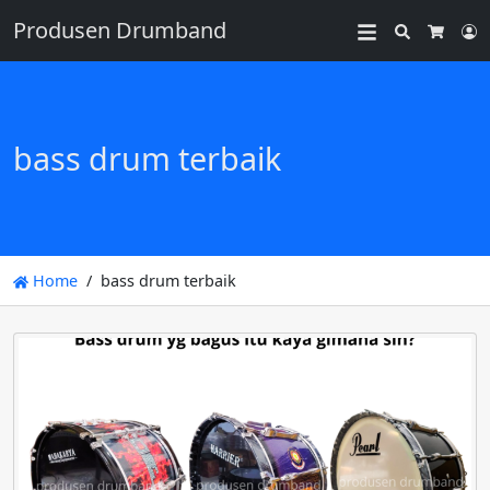
Produsen Drumband
Search
L
Cart
bass drum terbaik
Home
bass drum terbaik