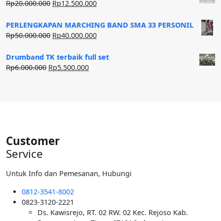
Harga
Harga
Rp
20.000.000
Rp
12.500.000
aslinya
saat
adalah:
ini
PERLENGKAPAN MARCHING BAND SMA 33 PERSONIL
Rp20.000.000.
adalah:
Harga
Harga
Rp
50.000.000
Rp
40.000.000
Rp12.500.000.
aslinya
saat
adalah:
ini
Drumband TK terbaik full set
Rp50.000.000.
adalah:
Harga
Harga
Rp
6.000.000
Rp
5.500.000
Rp40.000.000.
aslinya
saat
adalah:
ini
Rp6.000.000.
adalah:
Rp5.500.000.
Customer
Service
Untuk Info dan Pemesanan, Hubungi
0812-3541-8002
0823-3120-2221
Ds. Kawisrejo, RT. 02 RW. 02 Kec. Rejoso Kab.