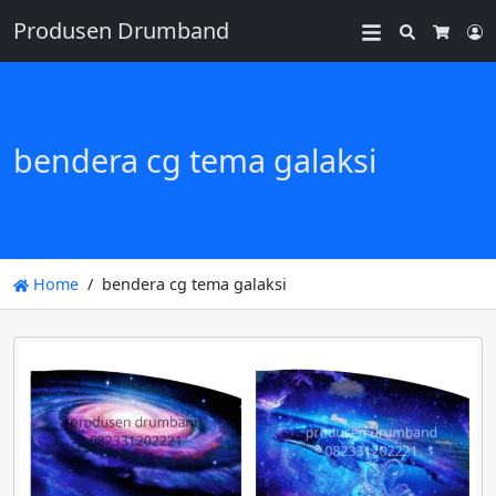
Produsen Drumband
Search
L
Cart
bendera cg tema galaksi
Home
bendera cg tema galaksi