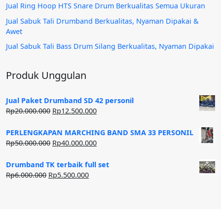
Jual Ring Hoop HTS Snare Drum Berkualitas Semua Ukuran
Jual Sabuk Tali Drumband Berkualitas, Nyaman Dipakai &
Awet
Jual Sabuk Tali Bass Drum Silang Berkualitas, Nyaman Dipakai
Produk Unggulan
Jual Paket Drumband SD 42 personil
Harga
Harga
Rp
20.000.000
Rp
12.500.000
aslinya
saat
adalah:
ini
PERLENGKAPAN MARCHING BAND SMA 33 PERSONIL
Rp20.000.000.
adalah:
Harga
Harga
Rp
50.000.000
Rp
40.000.000
Rp12.500.000.
aslinya
saat
adalah:
ini
Drumband TK terbaik full set
Rp50.000.000.
adalah:
Harga
Harga
Rp
6.000.000
Rp
5.500.000
Rp40.000.000.
aslinya
saat
adalah:
ini
Rp6.000.000.
adalah:
Rp5.500.000.