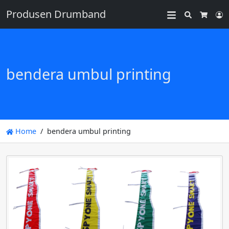
Produsen Drumband
Search
L
Cart
bendera umbul printing
Home
bendera umbul printing