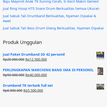
Baju Mayoret Anak TK Kuning Cerah, Si Kecil Makin Gemes!
Jual Ring Hoop HTS Snare Drum Berkualitas Semua Ukuran
Jual Sabuk Tali Drumband Berkualitas, Nyaman Dipakai &
Awet
Jual Sabuk Tali Bass Drum Silang Berkualitas, Nyaman Dipakai
Produk Unggulan
Jual Paket Drumband SD 42 personil
Harga
Harga
Rp
20.000.000
Rp
12.500.000
aslinya
saat
adalah:
ini
PERLENGKAPAN MARCHING BAND SMA 33 PERSONIL
Rp20.000.000.
adalah:
Harga
Harga
Rp
50.000.000
Rp
40.000.000
Rp12.500.000.
aslinya
saat
adalah:
ini
Drumband TK terbaik full set
Rp50.000.000.
adalah:
Harga
Harga
Rp
6.000.000
Rp
5.500.000
Rp40.000.000.
aslinya
saat
adalah:
ini
Rp6.000.000.
adalah: