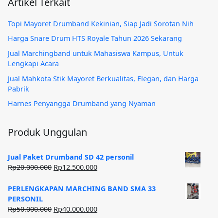
Artikel Terkait
Topi Mayoret Drumband Kekinian, Siap Jadi Sorotan Nih
Harga Snare Drum HTS Royale Tahun 2026 Sekarang
Jual Marchingband untuk Mahasiswa Kampus, Untuk
Lengkapi Acara
Jual Mahkota Stik Mayoret Berkualitas, Elegan, dan Harga
Pabrik
Harnes Penyangga Drumband yang Nyaman
Produk Unggulan
Jual Paket Drumband SD 42 personil
Harga
Harga
Rp
20.000.000
Rp
12.500.000
aslinya
saat
adalah:
ini
PERLENGKAPAN MARCHING BAND SMA 33
Rp20.000.000.
adalah:
PERSONIL
Rp12.500.000.
Harga
Harga
Rp
50.000.000
Rp
40.000.000