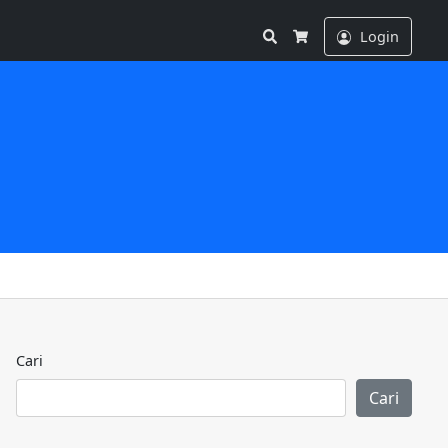
Search
Login
Cart
Cari
Cari