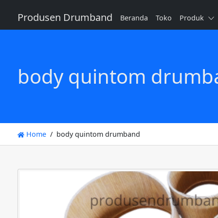
Produsen Drumband
Beranda
Toko
Produk
body quintom drumb
Home
body quintom drumband