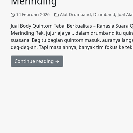
Merinding
14 Februari 2026
Alat Drumband
,
Drumband
,
Jual Al
Jual Body Quintom Tebal Berkualitas – Rahasia Suara
Merinding Rek, jujur aja ya… dalam drumband itu qu
suasana. Begitu bagian quintom masuk, auranya langsu
deg-deg-an. Tapi masalahnya, banyak tim fokus ke tekn
Continue reading →