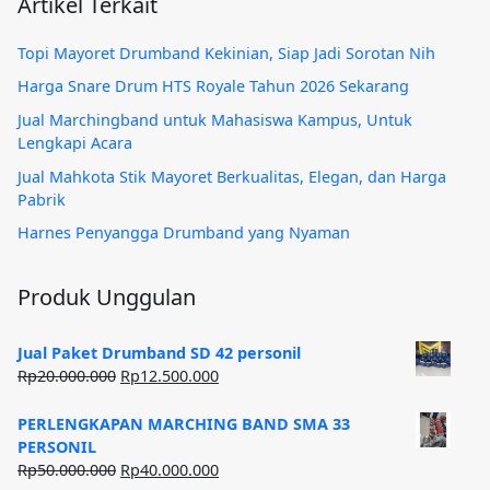
Artikel Terkait
Topi Mayoret Drumband Kekinian, Siap Jadi Sorotan Nih
Harga Snare Drum HTS Royale Tahun 2026 Sekarang
Jual Marchingband untuk Mahasiswa Kampus, Untuk
Lengkapi Acara
Jual Mahkota Stik Mayoret Berkualitas, Elegan, dan Harga
Pabrik
Harnes Penyangga Drumband yang Nyaman
Produk Unggulan
Jual Paket Drumband SD 42 personil
Harga
Harga
Rp
20.000.000
Rp
12.500.000
aslinya
saat
adalah:
ini
PERLENGKAPAN MARCHING BAND SMA 33
Rp20.000.000.
adalah:
PERSONIL
Rp12.500.000.
Harga
Harga
Rp
50.000.000
Rp
40.000.000