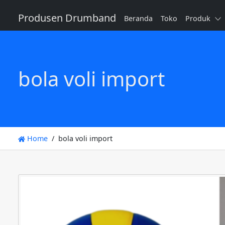
Produsen Drumband
Beranda
Toko
Produk
bola voli import
Home
bola voli import