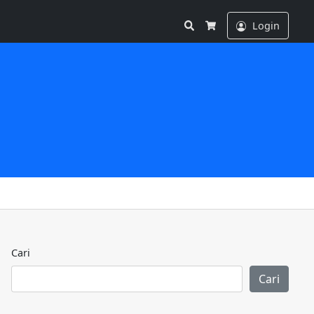
Search
Login
Cart
Cari
Cari