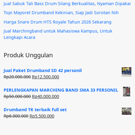
Jual Sabuk Tali Bass Drum Silang Berkualitas, Nyaman Dipakai
Topi Mayoret Drumband Kekinian, Siap Jadi Sorotan Nih
Harga Snare Drum HTS Royale Tahun 2026 Sekarang
Jual Marchingband untuk Mahasiswa Kampus, Untuk
Lengkapi Acara
Produk Unggulan
Jual Paket Drumband SD 42 personil
Harga
Harga
Rp
20.000.000
Rp
12.500.000
aslinya
saat
adalah:
ini
PERLENGKAPAN MARCHING BAND SMA 33 PERSONIL
Rp20.000.000.
adalah:
Harga
Harga
Rp
50.000.000
Rp
40.000.000
Rp12.500.000.
aslinya
saat
adalah:
ini
Drumband TK terbaik full set
Rp50.000.000.
adalah:
Harga
Harga
Rp
6.000.000
Rp
5.500.000
Rp40.000.000.
aslinya
saat
adalah:
ini
Rp6.000.000.
adalah: