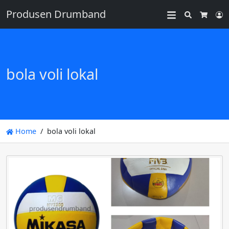
Produsen Drumband
Search
L
Cart
bola voli lokal
Home
bola voli lokal