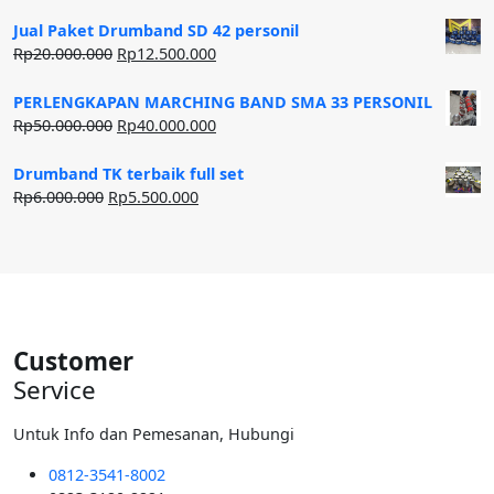
Jual Paket Drumband SD 42 personil
Harga
Harga
Rp
20.000.000
Rp
12.500.000
aslinya
saat
adalah:
ini
PERLENGKAPAN MARCHING BAND SMA 33 PERSONIL
Rp20.000.000.
adalah:
Harga
Harga
Rp
50.000.000
Rp
40.000.000
Rp12.500.000.
aslinya
saat
adalah:
ini
Drumband TK terbaik full set
Rp50.000.000.
adalah:
Harga
Harga
Rp
6.000.000
Rp
5.500.000
Rp40.000.000.
aslinya
saat
adalah:
ini
Rp6.000.000.
adalah:
Rp5.500.000.
Customer
Service
Untuk Info dan Pemesanan, Hubungi
0812-3541-8002