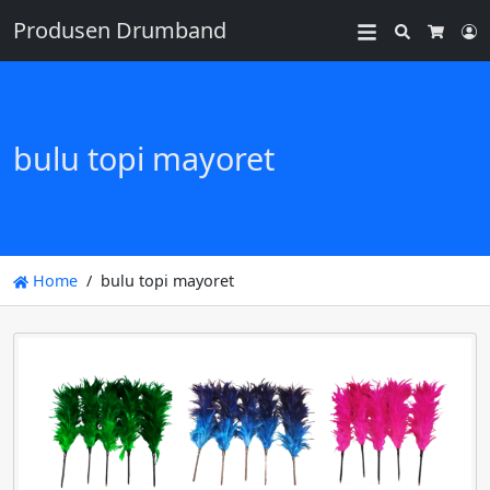
Produsen Drumband
Search
L
Cart
bulu topi mayoret
Home
bulu topi mayoret