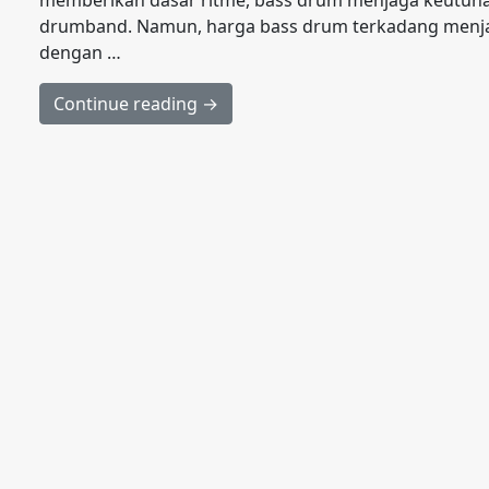
memberikan dasar ritme, bass drum menjaga keutuh
drumband. Namun, harga bass drum terkadang menjad
dengan …
Continue reading →