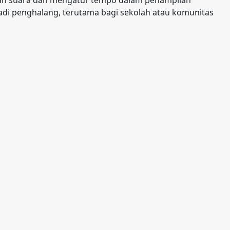
an suara dan mengatur tempo dalam penampilan
i penghalang, terutama bagi sekolah atau komunitas