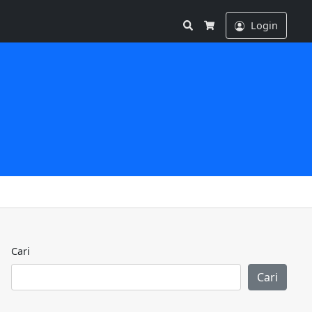
Search
Login
Cart
Cari
Cari