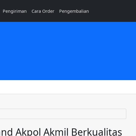
Pengiriman
Cara Order
Pengembalian
d Akpol Akmil Berkualitas