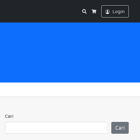
Search
Login
Cart
Cari
Cari