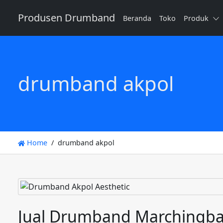
Produsen Drumband
Beranda
Toko
Produk
drumband akpol
Home
drumband akpol
Jual Drumband Marchingban