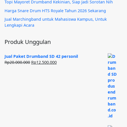
Topi Mayoret Drumband Kekinian, Siap Jadi Sorotan Nih
Harga Snare Drum HTS Royale Tahun 2026 Sekarang
Jual Marchingband untuk Mahasiswa Kampus, Untuk
Lengkapi Acara
Produk Unggulan
Jual Paket Drumband SD 42 personil
Harga
Harga
Rp
20.000.000
Rp
12.500.000
aslinya
saat
adalah:
ini
Rp20.000.000.
adalah:
Rp12.500.000.