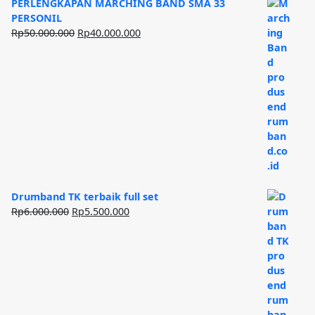
PERLENGKAPAN MARCHING BAND SMA 33
PERSONIL
Harga
Harga
Rp
50.000.000
Rp
40.000.000
aslinya
saat
adalah:
ini
Rp50.000.000.
adalah:
Rp40.000.000.
Drumband TK terbaik full set
Harga
Harga
Rp
6.000.000
Rp
5.500.000
aslinya
saat
adalah:
ini
Rp6.000.000.
adalah:
Rp5.500.000.