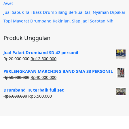
Awet
Jual Sabuk Tali Bass Drum Silang Berkualitas, Nyaman Dipakai
Topi Mayoret Drumband Kekinian, Siap Jadi Sorotan Nih
Produk Unggulan
Jual Paket Drumband SD 42 personil
Harga
Harga
Rp
20.000.000
Rp
12.500.000
aslinya
saat
adalah:
ini
PERLENGKAPAN MARCHING BAND SMA 33 PERSONIL
Rp20.000.000.
adalah:
Harga
Harga
Rp
50.000.000
Rp
40.000.000
Rp12.500.000.
aslinya
saat
adalah:
ini
Drumband TK terbaik full set
Rp50.000.000.
adalah:
Harga
Harga
Rp
6.000.000
Rp
5.500.000
Rp40.000.000.
aslinya
saat
adalah:
ini
Rp6.000.000.
adalah:
Rp5.500.000.