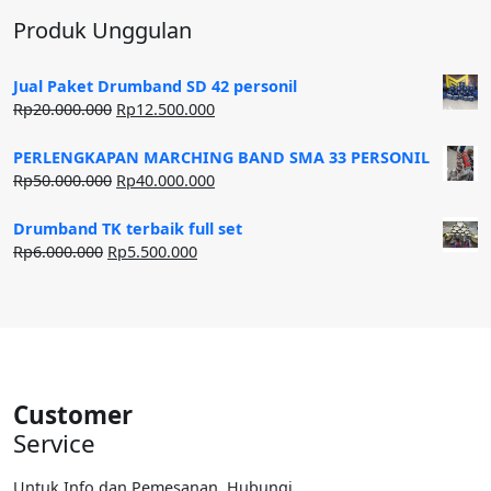
Produk Unggulan
Jual Paket Drumband SD 42 personil
Harga
Harga
Rp
20.000.000
Rp
12.500.000
aslinya
saat
adalah:
ini
PERLENGKAPAN MARCHING BAND SMA 33 PERSONIL
Rp20.000.000.
adalah:
Harga
Harga
Rp
50.000.000
Rp
40.000.000
Rp12.500.000.
aslinya
saat
adalah:
ini
Drumband TK terbaik full set
Rp50.000.000.
adalah:
Harga
Harga
Rp
6.000.000
Rp
5.500.000
Rp40.000.000.
aslinya
saat
adalah:
ini
Rp6.000.000.
adalah:
Rp5.500.000.
Customer
Service
Untuk Info dan Pemesanan, Hubungi