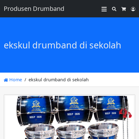
Produsen Drumband
Search
L
Cart
ekskul drumband di sekolah
Home
ekskul drumband di sekolah