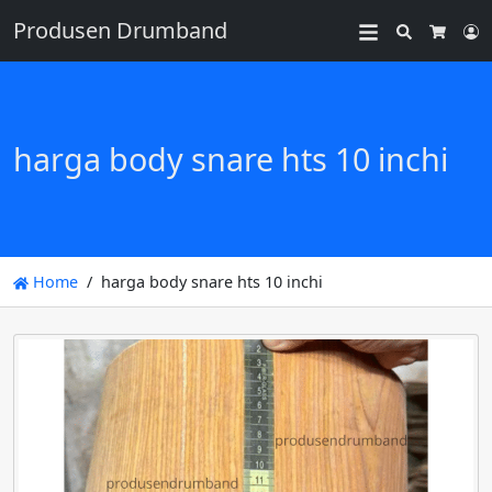
Produsen Drumband
Search
L
Cart
harga body snare hts 10 inchi
Home
harga body snare hts 10 inchi