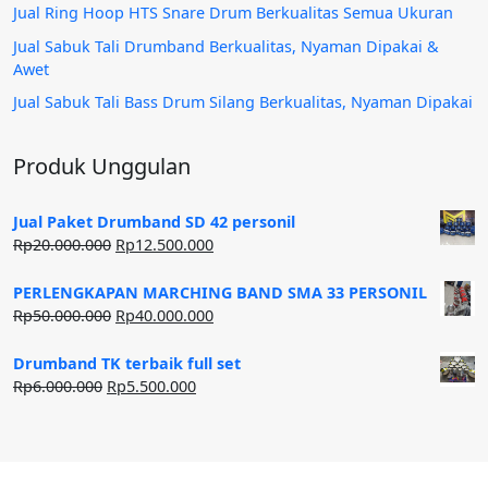
Jual Ring Hoop HTS Snare Drum Berkualitas Semua Ukuran
Jual Sabuk Tali Drumband Berkualitas, Nyaman Dipakai &
Awet
Jual Sabuk Tali Bass Drum Silang Berkualitas, Nyaman Dipakai
Produk Unggulan
Jual Paket Drumband SD 42 personil
Harga
Harga
Rp
20.000.000
Rp
12.500.000
aslinya
saat
adalah:
ini
PERLENGKAPAN MARCHING BAND SMA 33 PERSONIL
Rp20.000.000.
adalah:
Harga
Harga
Rp
50.000.000
Rp
40.000.000
Rp12.500.000.
aslinya
saat
adalah:
ini
Drumband TK terbaik full set
Rp50.000.000.
adalah:
Harga
Harga
Rp
6.000.000
Rp
5.500.000
Rp40.000.000.
aslinya
saat
adalah:
ini
Rp6.000.000.
adalah:
Rp5.500.000.