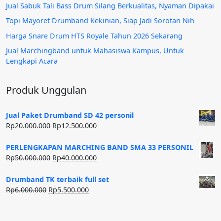
Jual Sabuk Tali Bass Drum Silang Berkualitas, Nyaman Dipakai
Topi Mayoret Drumband Kekinian, Siap Jadi Sorotan Nih
Harga Snare Drum HTS Royale Tahun 2026 Sekarang
Jual Marchingband untuk Mahasiswa Kampus, Untuk
Lengkapi Acara
Produk Unggulan
Jual Paket Drumband SD 42 personil
Harga
Harga
Rp
20.000.000
Rp
12.500.000
aslinya
saat
adalah:
ini
PERLENGKAPAN MARCHING BAND SMA 33 PERSONIL
Rp20.000.000.
adalah:
Harga
Harga
Rp
50.000.000
Rp
40.000.000
Rp12.500.000.
aslinya
saat
adalah:
ini
Drumband TK terbaik full set
Rp50.000.000.
adalah:
Harga
Harga
Rp
6.000.000
Rp
5.500.000
Rp40.000.000.
aslinya
saat
adalah:
ini
Rp6.000.000.
adalah: