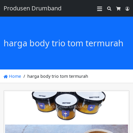
Produsen Drumband
Search
L
Cart
harga body trio tom termurah
Home
harga body trio tom termurah