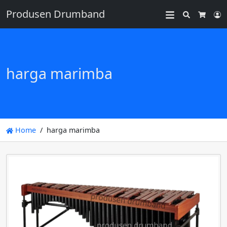
Produsen Drumband
Search
L
Cart
harga marimba
Home
harga marimba