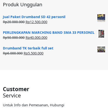
Produk Unggulan
Jual Paket Drumband SD 42 personil
Harga
Harga
Rp
20.000.000
Rp
12.500.000
aslinya
saat
adalah:
ini
PERLENGKAPAN MARCHING BAND SMA 33 PERSONIL
Rp20.000.000.
adalah:
Harga
Harga
Rp
50.000.000
Rp
40.000.000
Rp12.500.000.
aslinya
saat
adalah:
ini
Drumband TK terbaik full set
Rp50.000.000.
adalah:
Harga
Harga
Rp
6.000.000
Rp
5.500.000
Rp40.000.000.
aslinya
saat
adalah:
ini
Rp6.000.000.
adalah:
Rp5.500.000.
Customer
Service
Untuk Info dan Pemesanan, Hubungi