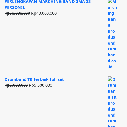
PERLENGKAPAN MARCHING BAND SMA 33
PERSONIL
Harga
Harga
Rp
50.000.000
Rp
40.000.000
aslinya
saat
adalah:
ini
Rp50.000.000.
adalah:
Rp40.000.000.
Drumband TK terbaik full set
Harga
Harga
Rp
6.000.000
Rp
5.500.000
aslinya
saat
adalah:
ini
Rp6.000.000.
adalah:
Rp5.500.000.