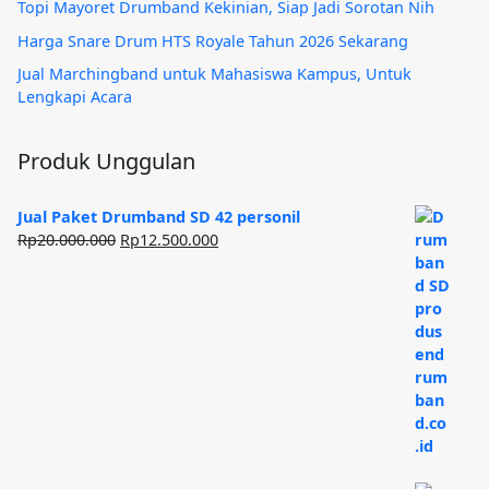
Topi Mayoret Drumband Kekinian, Siap Jadi Sorotan Nih
Harga Snare Drum HTS Royale Tahun 2026 Sekarang
Jual Marchingband untuk Mahasiswa Kampus, Untuk
Lengkapi Acara
Produk Unggulan
Jual Paket Drumband SD 42 personil
Harga
Harga
Rp
20.000.000
Rp
12.500.000
aslinya
saat
adalah:
ini
Rp20.000.000.
adalah:
Rp12.500.000.