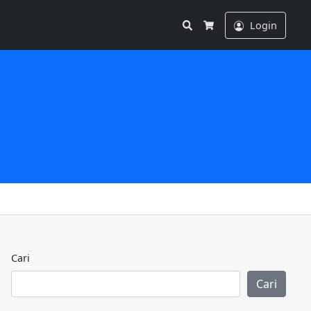
Search
Login
Cart
Cari
Cari