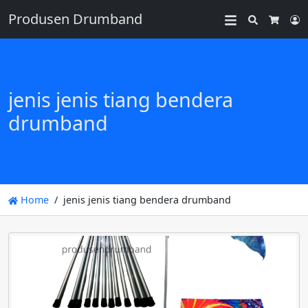
Produsen Drumband
Search
L
Cart
jenis jenis tiang bendera
drumband
Home
jenis jenis tiang bendera drumband