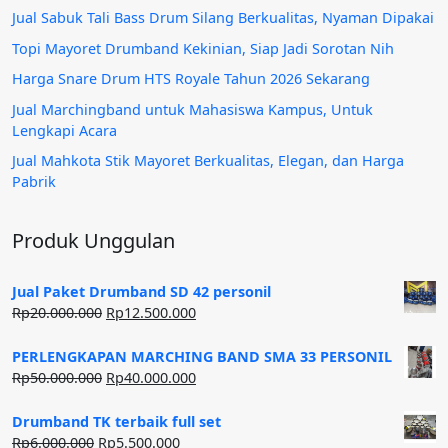
Jual Sabuk Tali Bass Drum Silang Berkualitas, Nyaman Dipakai
Topi Mayoret Drumband Kekinian, Siap Jadi Sorotan Nih
Harga Snare Drum HTS Royale Tahun 2026 Sekarang
Jual Marchingband untuk Mahasiswa Kampus, Untuk
Lengkapi Acara
Jual Mahkota Stik Mayoret Berkualitas, Elegan, dan Harga
Pabrik
Produk Unggulan
Jual Paket Drumband SD 42 personil
Harga
Harga
Rp
20.000.000
Rp
12.500.000
aslinya
saat
adalah:
ini
PERLENGKAPAN MARCHING BAND SMA 33 PERSONIL
Rp20.000.000.
adalah:
Harga
Harga
Rp
50.000.000
Rp
40.000.000
Rp12.500.000.
aslinya
saat
adalah:
ini
Drumband TK terbaik full set
Rp50.000.000.
adalah:
Harga
Harga
Rp
6.000.000
Rp
5.500.000