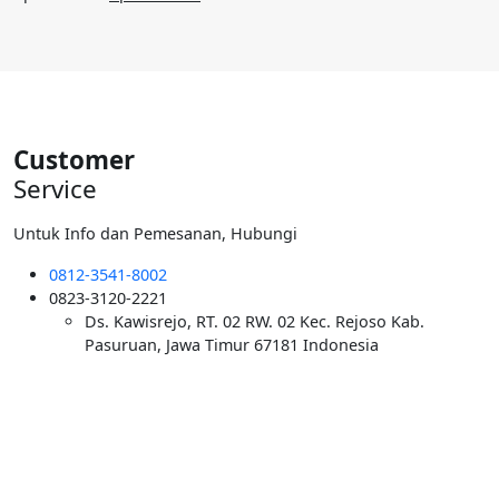
Rp40.000.000.
aslinya
saat
adalah:
ini
Rp6.000.000.
adalah:
Rp5.500.000.
Customer
Service
Untuk Info dan Pemesanan, Hubungi
0812-3541-8002
0823-3120-2221
Ds. Kawisrejo, RT. 02 RW. 02 Kec. Rejoso Kab.
Pasuruan, Jawa Timur 67181 Indonesia