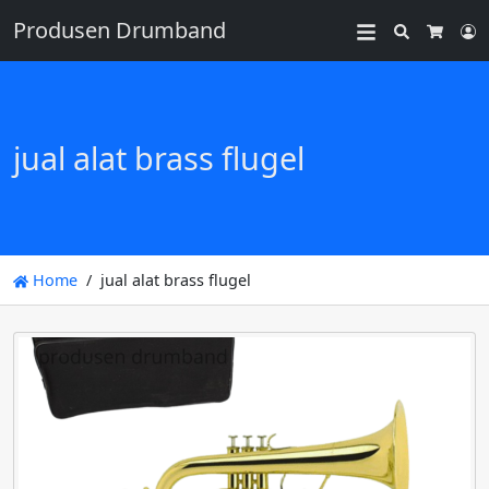
Produsen Drumband
Search
L
Cart
jual alat brass flugel
Home
jual alat brass flugel