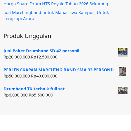
Harga Snare Drum HTS Royale Tahun 2026 Sekarang
Jual Marchingband untuk Mahasiswa Kampus, Untuk
Lengkapi Acara
Produk Unggulan
Jual Paket Drumband SD 42 personil
Harga
Harga
Rp
20.000.000
Rp
12.500.000
aslinya
saat
adalah:
ini
PERLENGKAPAN MARCHING BAND SMA 33 PERSONIL
Rp20.000.000.
adalah:
Harga
Harga
Rp
50.000.000
Rp
40.000.000
Rp12.500.000.
aslinya
saat
adalah:
ini
Drumband TK terbaik full set
Rp50.000.000.
adalah:
Harga
Harga
Rp
6.000.000
Rp
5.500.000
Rp40.000.000.
aslinya
saat
adalah:
ini
Rp6.000.000.
adalah:
Rp5.500.000.