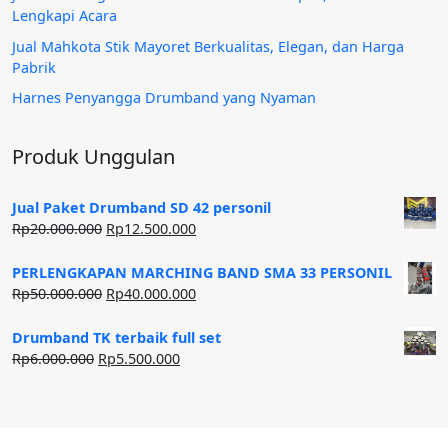
Lengkapi Acara
Jual Mahkota Stik Mayoret Berkualitas, Elegan, dan Harga
Pabrik
Harnes Penyangga Drumband yang Nyaman
Produk Unggulan
Jual Paket Drumband SD 42 personil
Harga
Harga
Rp
20.000.000
Rp
12.500.000
aslinya
saat
adalah:
ini
PERLENGKAPAN MARCHING BAND SMA 33 PERSONIL
Rp20.000.000.
adalah:
Harga
Harga
Rp
50.000.000
Rp
40.000.000
Rp12.500.000.
aslinya
saat
adalah:
ini
Drumband TK terbaik full set
Rp50.000.000.
adalah:
Harga
Harga
Rp
6.000.000
Rp
5.500.000
Rp40.000.000.
aslinya
saat
adalah:
ini
Rp6.000.000.
adalah:
Rp5.500.000.