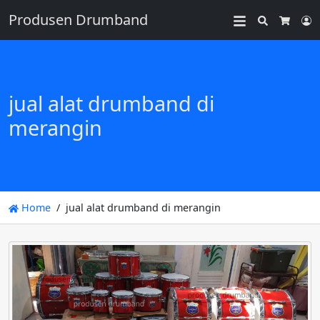
Produsen Drumband
Search
L
Cart
jual alat drumband di
merangin
Home
jual alat drumband di merangin