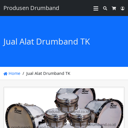
Produsen Drumband
Search
L
Cart
Jual Alat Drumband TK
Home
Jual Alat Drumband TK