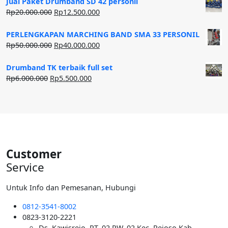
Jual Paket Drumband SD 42 personil
Harga
Harga
Rp
20.000.000
Rp
12.500.000
aslinya
saat
adalah:
ini
PERLENGKAPAN MARCHING BAND SMA 33 PERSONIL
Rp20.000.000.
adalah:
Harga
Harga
Rp
50.000.000
Rp
40.000.000
Rp12.500.000.
aslinya
saat
adalah:
ini
Drumband TK terbaik full set
Rp50.000.000.
adalah:
Harga
Harga
Rp
6.000.000
Rp
5.500.000
Rp40.000.000.
aslinya
saat
adalah:
ini
Rp6.000.000.
adalah:
Rp5.500.000.
Customer
Service
Untuk Info dan Pemesanan, Hubungi
0812-3541-8002
0823-3120-2221
Ds. Kawisrejo, RT. 02 RW. 02 Kec. Rejoso Kab.