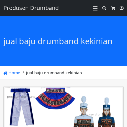
Produsen Drumband
Search
L
Cart
jual baju drumband kekinian
Home
jual baju drumband kekinian