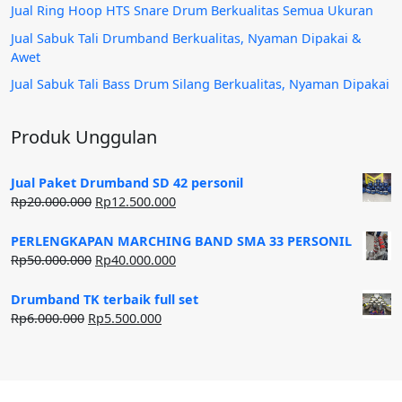
Jual Ring Hoop HTS Snare Drum Berkualitas Semua Ukuran
Jual Sabuk Tali Drumband Berkualitas, Nyaman Dipakai &
Awet
Jual Sabuk Tali Bass Drum Silang Berkualitas, Nyaman Dipakai
Produk Unggulan
Jual Paket Drumband SD 42 personil
Harga
Harga
Rp
20.000.000
Rp
12.500.000
aslinya
saat
adalah:
ini
PERLENGKAPAN MARCHING BAND SMA 33 PERSONIL
Rp20.000.000.
adalah:
Harga
Harga
Rp
50.000.000
Rp
40.000.000
Rp12.500.000.
aslinya
saat
adalah:
ini
Drumband TK terbaik full set
Rp50.000.000.
adalah:
Harga
Harga
Rp
6.000.000
Rp
5.500.000
Rp40.000.000.
aslinya
saat
adalah:
ini
Rp6.000.000.
adalah:
Rp5.500.000.