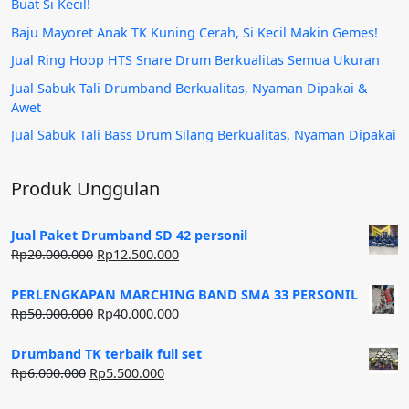
Buat Si Kecil!
Baju Mayoret Anak TK Kuning Cerah, Si Kecil Makin Gemes!
Jual Ring Hoop HTS Snare Drum Berkualitas Semua Ukuran
Jual Sabuk Tali Drumband Berkualitas, Nyaman Dipakai &
Awet
Jual Sabuk Tali Bass Drum Silang Berkualitas, Nyaman Dipakai
Produk Unggulan
Jual Paket Drumband SD 42 personil
Harga
Harga
Rp
20.000.000
Rp
12.500.000
aslinya
saat
adalah:
ini
PERLENGKAPAN MARCHING BAND SMA 33 PERSONIL
Rp20.000.000.
adalah:
Harga
Harga
Rp
50.000.000
Rp
40.000.000
Rp12.500.000.
aslinya
saat
adalah:
ini
Drumband TK terbaik full set
Rp50.000.000.
adalah:
Harga
Harga
Rp
6.000.000
Rp
5.500.000
Rp40.000.000.
aslinya
saat