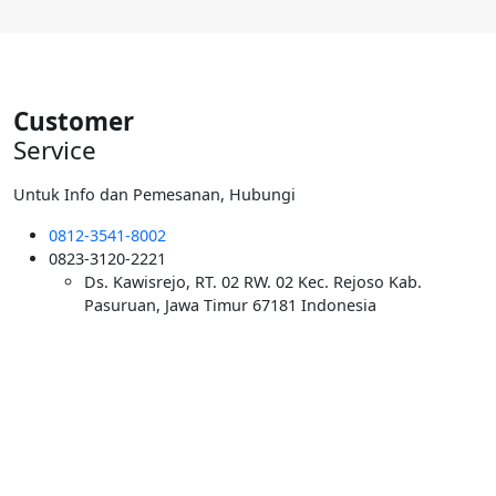
adalah:
ini
Rp6.000.000.
adalah:
Rp5.500.000.
Customer
Service
Untuk Info dan Pemesanan, Hubungi
0812-3541-8002
0823-3120-2221
Ds. Kawisrejo, RT. 02 RW. 02 Kec. Rejoso Kab.
Pasuruan, Jawa Timur 67181 Indonesia