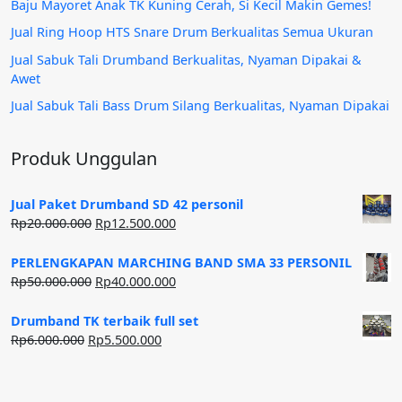
Baju Mayoret Anak TK Kuning Cerah, Si Kecil Makin Gemes!
Jual Ring Hoop HTS Snare Drum Berkualitas Semua Ukuran
Jual Sabuk Tali Drumband Berkualitas, Nyaman Dipakai &
Awet
Jual Sabuk Tali Bass Drum Silang Berkualitas, Nyaman Dipakai
Produk Unggulan
Jual Paket Drumband SD 42 personil
Harga
Harga
Rp
20.000.000
Rp
12.500.000
aslinya
saat
adalah:
ini
PERLENGKAPAN MARCHING BAND SMA 33 PERSONIL
Rp20.000.000.
adalah:
Harga
Harga
Rp
50.000.000
Rp
40.000.000
Rp12.500.000.
aslinya
saat
adalah:
ini
Drumband TK terbaik full set
Rp50.000.000.
adalah:
Harga
Harga
Rp
6.000.000
Rp
5.500.000
Rp40.000.000.
aslinya
saat
adalah:
ini
Rp6.000.000.
adalah: