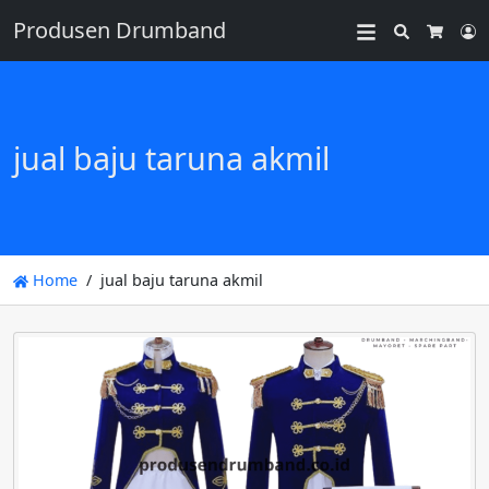
Produsen Drumband
Search
L
Cart
jual baju taruna akmil
Home
jual baju taruna akmil