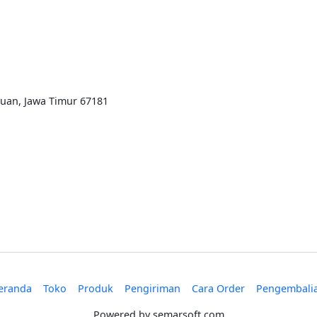
ruan, Jawa Timur 67181
eranda
Toko
Produk
Pengiriman
Cara Order
Pengembali
Powered by
semarsoft.com