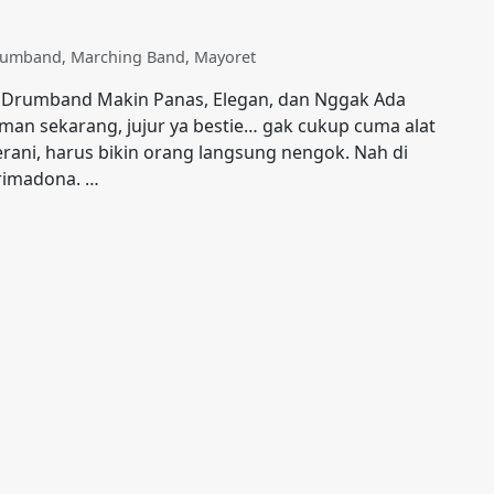
Drumband
,
Marching Band
,
Mayoret
n Drumband Makin Panas, Elegan, dan Nggak Ada
n sekarang, jujur ya bestie… gak cukup cuma alat
erani, harus bikin orang langsung nengok. Nah di
primadona. …