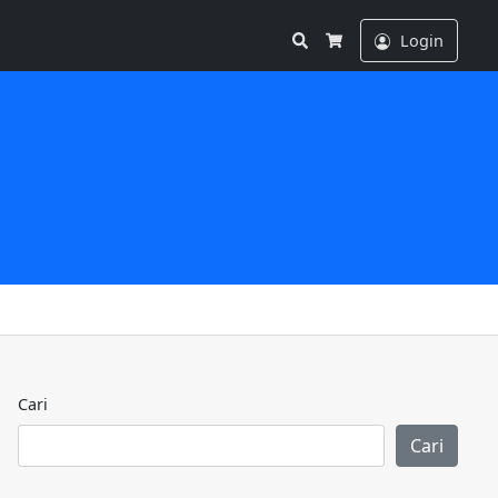
Search
Login
Cart
Cari
Cari