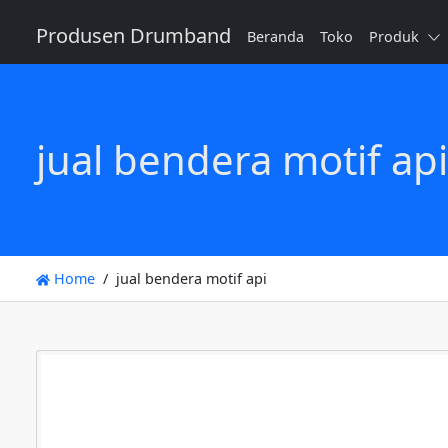
Produsen Drumband
Beranda
Toko
Produk
jual bendera motif api
Home
jual bendera motif api