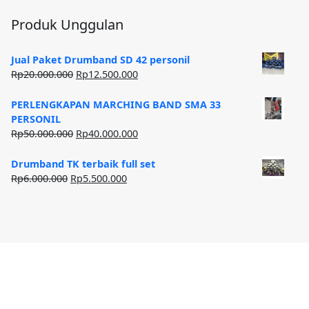
Produk Unggulan
Jual Paket Drumband SD 42 personil
Harga
Harga
Rp
20.000.000
Rp
12.500.000
aslinya
saat
adalah:
ini
PERLENGKAPAN MARCHING BAND SMA 33
Rp20.000.000.
adalah:
PERSONIL
Rp12.500.000.
Harga
Harga
Rp
50.000.000
Rp
40.000.000
aslinya
saat
adalah:
ini
Drumband TK terbaik full set
Rp50.000.000.
adalah:
Harga
Harga
Rp
6.000.000
Rp
5.500.000
Rp40.000.000.
aslinya
saat
adalah:
ini
Rp6.000.000.
adalah:
Rp5.500.000.