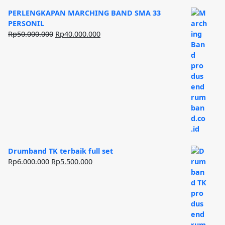
PERLENGKAPAN MARCHING BAND SMA 33
PERSONIL
Harga
Harga
Rp
50.000.000
Rp
40.000.000
aslinya
saat
adalah:
ini
Rp50.000.000.
adalah:
Rp40.000.000.
Drumband TK terbaik full set
Harga
Harga
Rp
6.000.000
Rp
5.500.000
aslinya
saat
adalah:
ini
Rp6.000.000.
adalah:
Rp5.500.000.