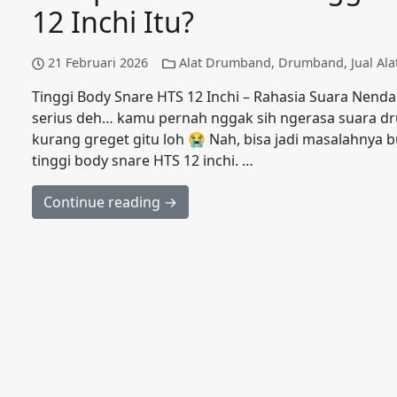
12 Inchi Itu?
21 Februari 2026
Alat Drumband
,
Drumband
,
Jual Al
Tinggi Body Snare HTS 12 Inchi – Rahasia Suara Nend
serius deh… kamu pernah nggak sih ngerasa suara d
kurang greget gitu loh 😭 Nah, bisa jadi masalahnya b
tinggi body snare HTS 12 inchi. …
Continue reading →