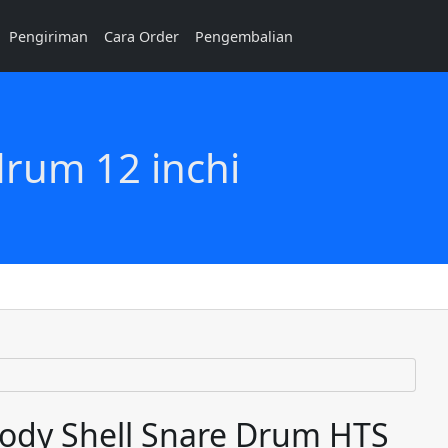
Pengiriman
Cara Order
Pengembalian
drum 12 inchi
Body Shell Snare Drum HTS