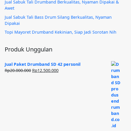
Jual Sabuk Tali Drumband Berkualitas, Nyaman Dipakai &
Awet
Jual Sabuk Tali Bass Drum Silang Berkualitas, Nyaman
Dipakai
Topi Mayoret Drumband Kekinian, Siap Jadi Sorotan Nih
Produk Unggulan
Jual Paket Drumband SD 42 personil
Harga
Harga
Rp
20.000.000
Rp
12.500.000
aslinya
saat
adalah:
ini
Rp20.000.000.
adalah:
Rp12.500.000.