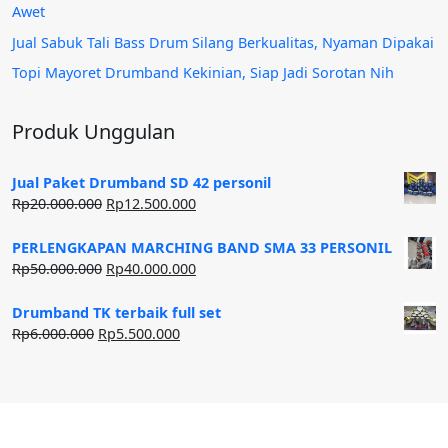
Awet
Jual Sabuk Tali Bass Drum Silang Berkualitas, Nyaman Dipakai
Topi Mayoret Drumband Kekinian, Siap Jadi Sorotan Nih
Produk Unggulan
Jual Paket Drumband SD 42 personil
Harga
Harga
Rp
20.000.000
Rp
12.500.000
aslinya
saat
adalah:
ini
PERLENGKAPAN MARCHING BAND SMA 33 PERSONIL
Rp20.000.000.
adalah:
Harga
Harga
Rp
50.000.000
Rp
40.000.000
Rp12.500.000.
aslinya
saat
adalah:
ini
Drumband TK terbaik full set
Rp50.000.000.
adalah:
Harga
Harga
Rp
6.000.000
Rp
5.500.000
Rp40.000.000.
aslinya
saat
adalah:
ini
Rp6.000.000.
adalah:
Rp5.500.000.